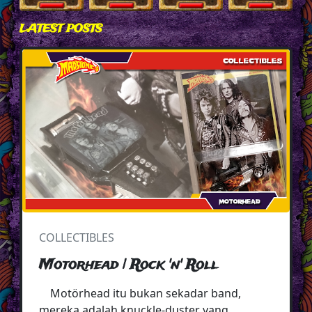
LATEST POSTS
COLLECTIBLES
Motorhead | Rock 'n' Roll
Motörhead itu bukan sekadar band,
mereka adalah knuckle-duster yang